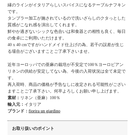
縁のラインがイタリアらしいスパイスになるテーブルナフキン
です。
タンブラー加工が施されているので洗いざらしのクタっとした
質感がこなれ感を演出してくれます。
鮮やか過ぎないシックな色合いは和食器との相性も良く、毎日
の食卓にご利用いただけます。
40 x 40 cmですがハンドメイド仕上げの為、若干の誤差が生じ
る場合がございますことご了承下さいませ。
近年ヨーロッパでの亜麻の栽培が不安定で100％ヨーロピアン
リネンの供給が安定してない為、今後の入荷状況は全て未定で
す。
再入荷時、商品の価格が予告なしに改定される可能性がござい
ますことご了承下さい。何卒よろしくお願い申し上げます。
素材：
リネン（亜麻）100％
輸入元：
イタリア
ブランド：
fiorira un giardino
お取り扱いのポイント