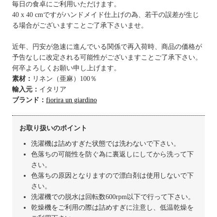
毎日の食卓にご利用いただけます。
40 x 40 cmですがハンドメイド仕上げの為、若干の誤差が生じ
る場合がございますことご了承下さいませ。
近年、円安が急速に進んでいる関係で再入荷時、商品の価格が
予告なしに改定される可能性がございますことご了承下さい。
何卒よろしくお願い申し上げます。
素材：
リネン（亜麻）100％
輸入元：
イタリア
ブランド：
fiorira un giardino
お取り扱いのポイント
洗濯機は詰めすぎた状態では洗わないで下さい。
色落ちの可能性を防ぐ為に裏返しにしてから洗って下
さい。
色落ちの原因となりますので漂白剤は使用しないで下
さい。
洗濯機での脱水は回転数600rpm以下で行って下さい。
乾燥機をご利用の際は詰めすぎに注意し、低温乾燥を