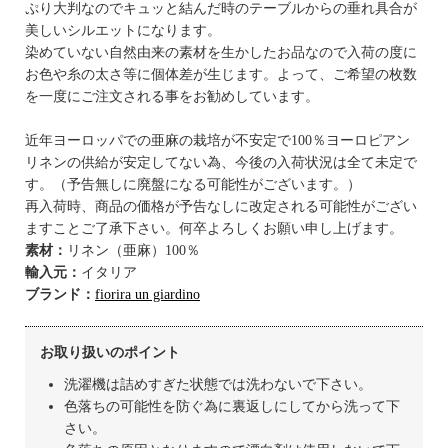
ぷり大判なのでキュッと結んだ時のテーブルからの垂れ具合が
美しいシルエットになります。
染めていない自然由来の素材を生かしたお品なので入荷の度に
お色や糸の太さ等に個体差が生じます。よって、ご希望の枚数
を一度にご注文される事をお勧めしています。
近年ヨーロッパでの亜麻の栽培が不安定で100％ヨーロピアン
リネンの供給が安定してない為、今後の入荷状況は全て未定で
す。（予告無しに廃盤になる可能性がございます。）
再入荷時、商品の価格が予告なしに改定される可能性がござい
ますことご了承下さい。何卒よろしくお願い申し上げます。
素材：
リネン（亜麻）100％
輸入元：
イタリア
ブランド：
fiorira un giardino
お取り扱いのポイント
洗濯機は詰めすぎた状態では洗わないで下さい。
色落ちの可能性を防ぐ為に裏返しにしてから洗って下
さい。