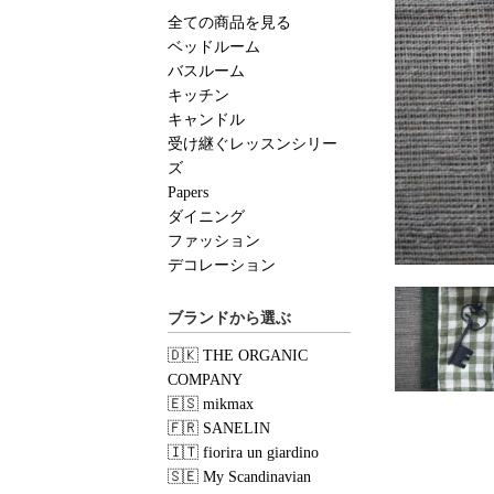
全ての商品を見る
ベッドルーム
バスルーム
キッチン
キャンドル
受け継ぐレッスンシリー
ズ
Papers
ダイニング
ファッション
デコレーション
ブランドから選ぶ
🇩🇰 THE ORGANIC
COMPANY
🇪🇸 mikmax
🇫🇷 SANELIN
🇮🇹 fiorira un giardino
🇸🇪 My Scandinavian