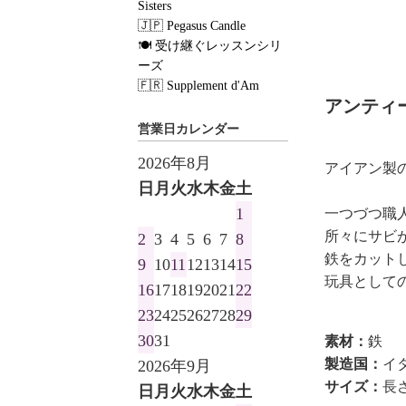
Sisters
🇯🇵 Pegasus Candle
🍽 受け継ぐレッスンシリ
ーズ
🇫🇷 Supplement d'Am
アンティー
営業日カレンダー
2026年8月
アイアン製
日
月
火
水
木
金
土
1
一つづつ職
所々にサビ
2
3
4
5
6
7
8
鉄をカット
9
10
11
12
13
14
15
玩具として
16
17
18
19
20
21
22
23
24
25
26
27
28
29
30
31
素材：
鉄
製造国：
イ
2026年9月
サイズ：
長
日
月
火
水
木
金
土