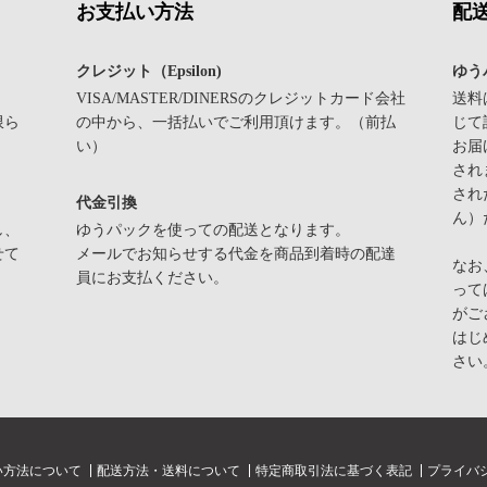
お支払い方法
配
クレジット（Epsilon)
ゆう
VISA/MASTER/DINERSのクレジットカード会社
送料
限ら
の中から、一括払いでご利用頂けます。（前払
じて
い）
お届
され
され
代金引換
ん）
し、
ゆうパックを使っての配送となります。
せて
メールでお知らせする代金を商品到着時の配達
なお
員にお支払ください。
って
がご
はじ
さい
い方法について
配送方法・送料について
特定商取引法に基づく表記
プライバ